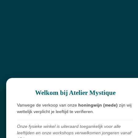
Rode jaspis
Sardonyx
scoleciet
spectroliet
Schriftgraniet
Tanzaniet
Thuliet
Tijgerijzer
Turqueniet
Turkoois
Topaas
Welkom bij Atelier Mystique
Toermalijnkwarts
Vanwege de verkoop van onze
honingwijn (mede)
zijn wij
Titanium aura
wettelijk verplicht je leeftijd te verifieren.
Tijgeroog
Onze fysieke winkel is uiteraard toegankelijk voor alle
Sneeuwvlokobsidiaan
leeftijden en onze workshops verwelkomen jongeren vanaf
Super 7