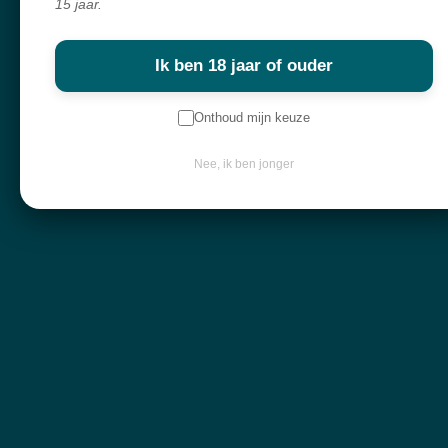
15 jaar.
Sodaliet
Shungiet shungite
Ik ben 18 jaar of ouder
Sjamaankwarts
Seleniet
Onthoud mijn keuze
Septari
Serptenijn
Nee, ik ben jonger
Shattuckiet
Shiva Lingam
Slangenjaspis
Smaragd
Ster robijn
Ster saffier
Stichtiet
Stilbiet
Stromatoliet