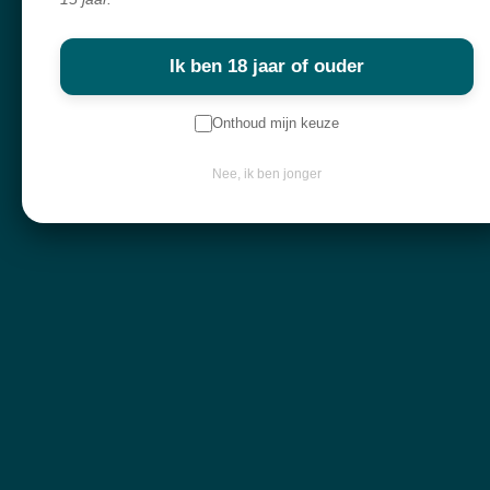
Fluoriet
Galena of galeniet
galaxiet
Ik ben 18 jaar of ouder
Gele calciet
Onthoud mijn keuze
Gele turkoois
Golden healer lemurium
Nee, ik ben jonger
Golden healer
Gomati
Goud obsidiaan
Gouden driehoek
Goud
Goudsteen
Granaat
Grijze agaat
Groene maansteen
Groene calciet