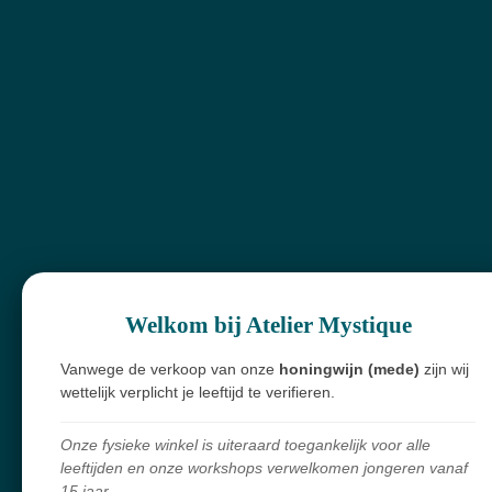
13cm
d
driehoe
€ 11,00
k op
€ 47,00
€ 14,00
standaa
rd 12cm
€ 12,00
In winkelwagen
In winkelwagen
In winkelwagen
In winkelwag
Welkom bij Atelier Mystique
F-J
Vanwege de verkoop van onze
honingwijn (mede)
zijn wij
wettelijk verplicht je leeftijd te verifieren.
Fadenkwarts
Onze fysieke winkel is uiteraard toegankelijk voor alle
Fantoomkwarts
leeftijden en onze workshops verwelkomen jongeren vanaf
15 jaar.