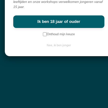
leeftijden en onze workshops verwelkomen jongeren vanaf
Webshop
15 jaar.
Over mij
Ik ben 18 jaar of ouder
Nieuwsbrief
Onthoud mijn keuze
Keep in touch
Nee, ik ben jonger
Contactgegevens
Diksmuidebaan 225
8480 Ichtegem
info@atelier-mystique.be
Klantenservice
Algemene voorwaarden