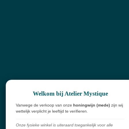
Uitgeschakeld
Uitgeschakeld
Uitgeschakeld
Uitgeschakel
Spirituele winkel, webshop & workshops voor wie bewust wil groeien
en verdieping zoekt.
Alles in mijn shop is écht en met zorg geselecteerd. Ik haal mijn producten
overal ter wereld vandaan,
met liefde voor de mens en respect voor de natuur.
Welkom bij Atelier Mystique
Vanwege de verkoop van onze
honingwijn (mede)
zijn wij
Navigatie
wettelijk verplicht je leeftijd te verifieren.
Workshops
Onze fysieke winkel is uiteraard toegankelijk voor alle
Openingsuren