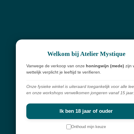
overal ter wereld vandaan,
met liefde voor de mens en respect voor de natuur.
Navigatie
Workshops
Welkom bij Atelier Mystique
Openingsuren
Webshop
Vanwege de verkoop van onze
honingwijn (mede)
zijn 
wettelijk verplicht je leeftijd te verifieren.
Over mij
Nieuwsbrief
Onze fysieke winkel is uiteraard toegankelijk voor alle lee
en onze workshops verwelkomen jongeren vanaf 15 jaar
Keep in touch
Ik ben 18 jaar of ouder
Contactgegevens
Onthoud mijn keuze