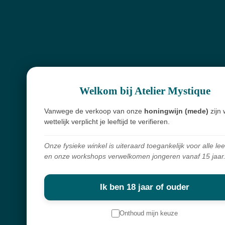
Alles in mijn shop is écht en met zorg geselecteerd. Ik haal mijn producten
overal ter wereld vandaan,
met liefde voor de mens en respect voor de natuur.
Navigatie
Workshops
Welkom bij Atelier Mystique
Openingsuren
Webshop
Vanwege de verkoop van onze
honingwijn (mede)
zijn 
wettelijk verplicht je leeftijd te verifieren.
Over mij
Nieuwsbrief
Onze fysieke winkel is uiteraard toegankelijk voor alle lee
en onze workshops verwelkomen jongeren vanaf 15 jaar
Keep in touch
Ik ben 18 jaar of ouder
Contactgegevens
Onthoud mijn keuze