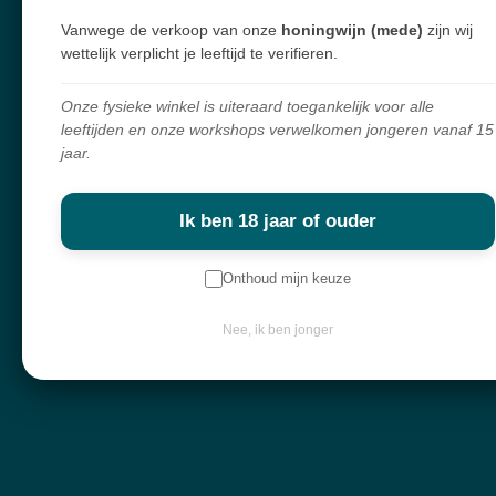
met liefde voor de mens en respect voor de natuur.
Vanwege de verkoop van onze
honingwijn (mede)
zijn wij
wettelijk verplicht je leeftijd te verifieren.
Navigatie
Onze fysieke winkel is uiteraard toegankelijk voor alle
Workshops
leeftijden en onze workshops verwelkomen jongeren vanaf 15
jaar.
Openingsuren
Webshop
Ik ben 18 jaar of ouder
Over mij
Onthoud mijn keuze
Nieuwsbrief
Nee, ik ben jonger
Keep in touch
Contactgegevens
Diksmuidebaan 225