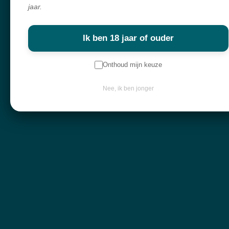
jaar.
Ik ben 18 jaar of ouder
Spirituele winkel, webshop & workshops voor wie bewust wil groeien
en verdieping zoekt.
Onthoud mijn keuze
Alles in mijn shop is écht en met zorg geselecteerd. Ik haal mijn producten
overal ter wereld vandaan,
Nee, ik ben jonger
met liefde voor de mens en respect voor de natuur.
Navigatie
Workshops
Openingsuren
Webshop
Over mij
Nieuwsbrief