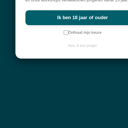
Over mij
Ik ben 18 jaar of ouder
Nieuwsbrief
Onthoud mijn keuze
Keep in touch
Nee, ik ben jonger
Contactgegevens
Diksmuidebaan 225
8480 Ichtegem
info@atelier-mystique.be
Klantenservice
Algemene voorwaarden
Leveringen en retourbeleid