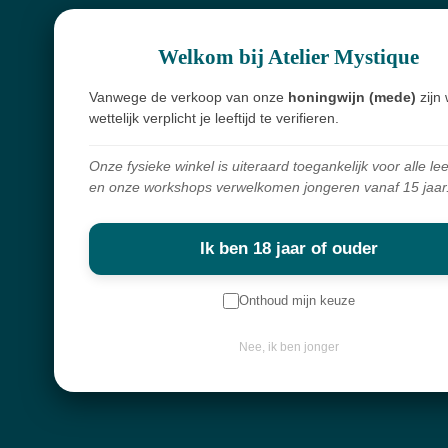
Spirituele winkel, webshop & workshops voor wie bewust wil groeien en
Welkom bij Atelier Mystique
verdieping zoekt.
Alles in mijn shop is écht en met zorg geselecteerd. Ik haal mijn producten
Vanwege de verkoop van onze
honingwijn (mede)
zijn 
overal ter wereld vandaan,
wettelijk verplicht je leeftijd te verifieren.
met liefde voor de mens en respect voor de natuur.
Onze fysieke winkel is uiteraard toegankelijk voor alle lee
en onze workshops verwelkomen jongeren vanaf 15 jaar
Navigatie
Workshops
Ik ben 18 jaar of ouder
Openingsuren
Onthoud mijn keuze
Webshop
Over mij
Nee, ik ben jonger
Nieuwsbrief
Keep in touch