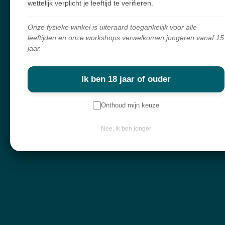
wettelijk verplicht je leeftijd te verifieren.
Workshops
Onze fysieke winkel is uiteraard toegankelijk voor alle
Openingsuren
leeftijden en onze workshops verwelkomen jongeren vanaf 15
jaar.
Webshop
Over mij
Ik ben 18 jaar of ouder
Nieuwsbrief
Onthoud mijn keuze
Keep in touch
Nee, ik ben jonger
Contactgegevens
Diksmuidebaan 225
8480 Ichtegem
info@atelier-mystique.be