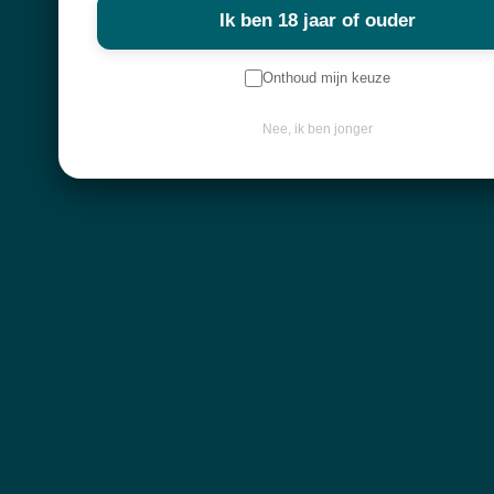
Ik ben 18 jaar of ouder
Keep in touch
Onthoud mijn keuze
Nee, ik ben jonger
Contactgegevens
Diksmuidebaan 225
8480 Ichtegem
info@atelier-mystique.be
Klantenservice
Algemene voorwaarden
Leveringen en retourbeleid
Privacy policy
© Atelier Mystique