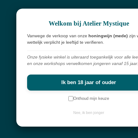
Openingsuren
Webshop
Welkom bij Atelier Mystique
Over mij
Nieuwsbrief
Vanwege de verkoop van onze
honingwijn (mede)
zijn 
wettelijk verplicht je leeftijd te verifieren.
Keep in touch
Onze fysieke winkel is uiteraard toegankelijk voor alle lee
en onze workshops verwelkomen jongeren vanaf 15 jaar
Contactgegevens
Ik ben 18 jaar of ouder
Diksmuidebaan 225
8480 Ichtegem
Onthoud mijn keuze
info@atelier-mystique.be
Nee, ik ben jonger
Klantenservice
Algemene voorwaarden