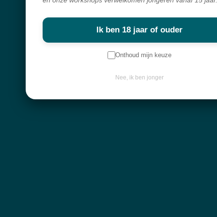
en onze workshops verwelkomen jongeren vanaf 15 jaar
Spirituele winkel, webshop & workshops voor wie bewust wil groeien
en verdieping zoekt.
Ik ben 18 jaar of ouder
Alles in mijn shop is écht en met zorg geselecteerd. Ik haal mijn producten
overal ter wereld vandaan,
Onthoud mijn keuze
met liefde voor de mens en respect voor de natuur.
Nee, ik ben jonger
Navigatie
Workshops
Openingsuren
Webshop
Over mij
Nieuwsbrief
Keep in touch