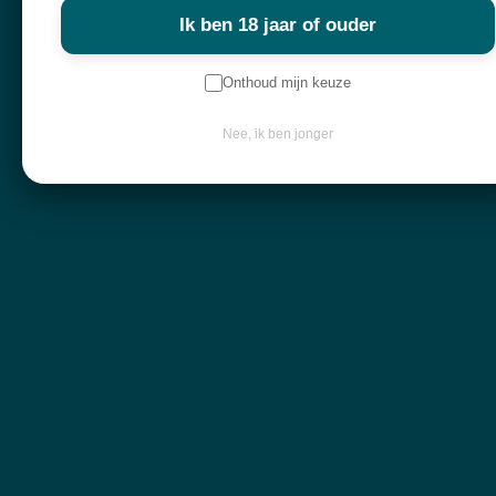
en verdieping zoekt.
Ik ben 18 jaar of ouder
Alles in mijn shop is écht en met zorg geselecteerd. Ik haal mijn producten
overal ter wereld vandaan,
Onthoud mijn keuze
met liefde voor de mens en respect voor de natuur.
Nee, ik ben jonger
Navigatie
Workshops
Openingsuren
Webshop
Over mij
Nieuwsbrief
Keep in touch