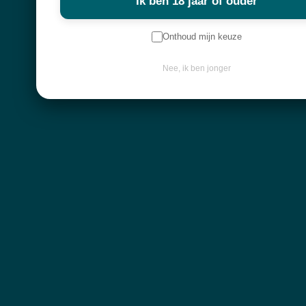
Ik ben 18 jaar of ouder
Keep in touch
Onthoud mijn keuze
Nee, ik ben jonger
Contactgegevens
Diksmuidebaan 225
8480 Ichtegem
info@atelier-mystique.be
Klantenservice
Algemene voorwaarden
Leveringen en retourbeleid
Privacy policy
© Atelier Mystique
BTW BE0712705124