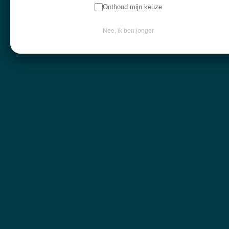
Onthoud mijn keuze
Navigatie
Nee, ik ben jonger
Workshops
Openingsuren
Webshop
Over mij
Nieuwsbrief
Keep in touch
Contactgegevens
Diksmuidebaan 225
8480 Ichtegem