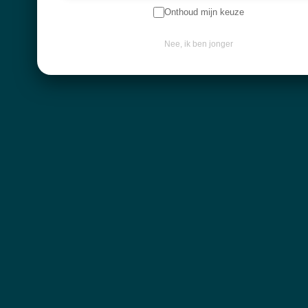
Onthoud mijn keuze
Contactgegevens
Nee, ik ben jonger
Diksmuidebaan 225
8480 Ichtegem
info@atelier-mystique.be
Klantenservice
Algemene voorwaarden
Leveringen en retourbeleid
Privacy policy
© Atelier Mystique
BTW BE0712705124