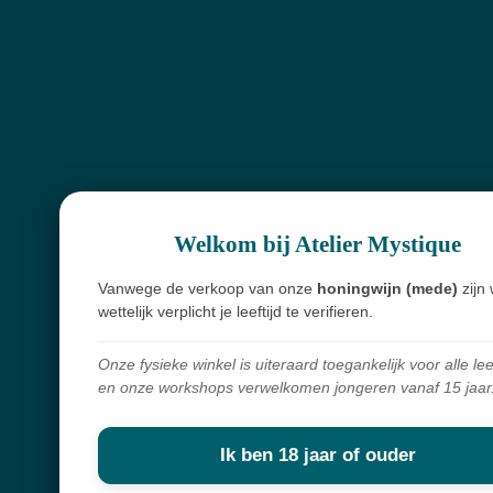
Spirituele winkel, webshop & workshops voor wie bewust wil groeien en
verdieping zoekt.
Alles in mijn shop is écht en met zorg geselecteerd. Ik haal mijn producten
overal ter wereld vandaan,
met liefde voor de mens en respect voor de natuur.
Navigatie
Workshops
Welkom bij Atelier Mystique
Openingsuren
Vanwege de verkoop van onze
honingwijn (mede)
zijn 
wettelijk verplicht je leeftijd te verifieren.
Webshop
Over mij
Onze fysieke winkel is uiteraard toegankelijk voor alle lee
en onze workshops verwelkomen jongeren vanaf 15 jaar
Nieuwsbrief
Ik ben 18 jaar of ouder
Keep in touch