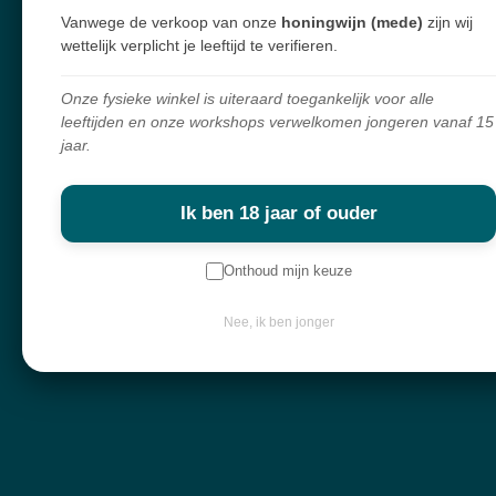
Vanwege de verkoop van onze
honingwijn (mede)
zijn wij
wettelijk verplicht je leeftijd te verifieren.
Navigatie
Onze fysieke winkel is uiteraard toegankelijk voor alle
Workshops
leeftijden en onze workshops verwelkomen jongeren vanaf 15
jaar.
Openingsuren
Webshop
Ik ben 18 jaar of ouder
Over mij
Nieuwsbrief
Onthoud mijn keuze
Nee, ik ben jonger
Keep in touch
Contactgegevens
Diksmuidebaan 225
8480 Ichtegem