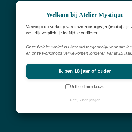
Webshop
Over mij
Welkom bij Atelier Mystique
Nieuwsbrief
Vanwege de verkoop van onze
honingwijn (mede)
zijn 
wettelijk verplicht je leeftijd te verifieren.
Keep in touch
Onze fysieke winkel is uiteraard toegankelijk voor alle lee
en onze workshops verwelkomen jongeren vanaf 15 jaar
Contactgegevens
Diksmuidebaan 225
Ik ben 18 jaar of ouder
8480 Ichtegem
Onthoud mijn keuze
info@atelier-mystique.be
Nee, ik ben jonger
Klantenservice
Algemene voorwaarden
Leveringen en retourbeleid