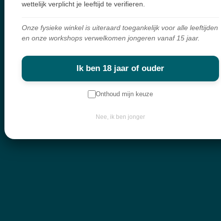
wettelijk verplicht je leeftijd te verifieren.
Onze fysieke winkel is uiteraard toegankelijk voor alle leeftijden
en onze workshops verwelkomen jongeren vanaf 15 jaar.
Ik ben 18 jaar of ouder
uele winkel, webshop & workshops voor wie bewust wil groeien en verdieping
Onthoud mijn keuze
mijn shop is écht en met zorg geselecteerd. Ik haal mijn producten overal ter werel
Nee, ik ben jonger
met liefde voor de mens en respect voor de natuur.