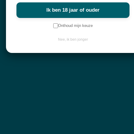
Ik ben 18 jaar of ouder
Onthoud mijn keuze
Spirituele winkel, webshop & workshops voor wie bewust wil groeien
en verdieping zoekt.
Nee, ik ben jonger
Alles in mijn shop is écht en met zorg geselecteerd. Ik haal mijn producten
overal ter wereld vandaan,
met liefde voor de mens en respect voor de natuur.
Navigatie
Workshops
Openingsuren
Webshop
Over mij
Nieuwsbrief