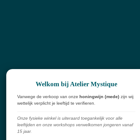
E-mailadres *
Bericht *
Welkom bij Atelier Mystique
Vanwege de verkoop van onze
honingwijn (mede)
zijn wij
Verstuur reactie
wettelijk verplicht je leeftijd te verifieren.
Reacties
Onze fysieke winkel is uiteraard toegankelijk voor alle
leeftijden en onze workshops verwelkomen jongeren vanaf
Er zijn geen reacties geplaatst.
15 jaar.