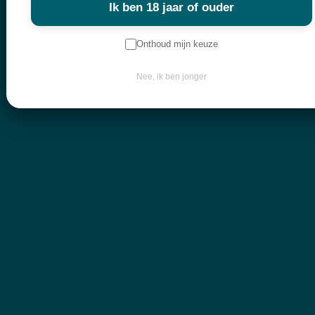
Ik ben 18 jaar of ouder
Onthoud mijn keuze
Nee, ik ben jonger