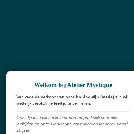
ten
€ 7,50
€ 12,00
In winkelwagen
In winkelwagen
Zeepste
Houtsko
Welkom bij Atelier Mystique
en
ol,
zeefbra
kooltjes
Vanwege de verkoop van onze
honingwijn (mede)
zijn wij
nder
€ 3,00
wettelijk verplicht je leeftijd te verifieren.
€ 26,00
Onze fysieke winkel is uiteraard toegankelijk voor alle
In winkelwagen
In winkelwagen
leeftijden en onze workshops verwelkomen jongeren vanaf
15 jaar.