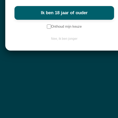
Ik ben 18 jaar of ouder
Onthoud mijn keuze
Spirituele winkel, webshop & workshops voor wie bewust wil groeien
en verdieping zoekt.
Nee, ik ben jonger
Alles in mijn shop is écht en met zorg geselecteerd. Ik haal mijn producten
overal ter wereld vandaan,
met liefde voor de mens en respect voor de natuur.
Navigatie
Workshops
Openingsuren
Webshop
Over mij