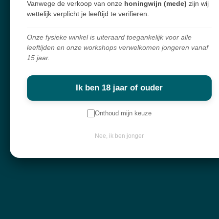
Vanwege de verkoop van onze
honingwijn (mede)
zijn wij
In winkelwagen
In winkelwagen
wettelijk verplicht je leeftijd te verifieren.
Onze fysieke winkel is uiteraard toegankelijk voor alle
Back
leeftijden en onze workshops verwelkomen jongeren vanaf
15 jaar.
Ik ben 18 jaar of ouder
Onthoud mijn keuze
Nee, ik ben jonger
Spirituele winkel, webshop & workshops voor wie bewust wil groeien
en verdieping zoekt.
Alles in mijn shop is écht en met zorg geselecteerd. Ik haal mijn producten